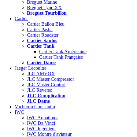
Breguet Marine
Breguet Type XX
Breguet Tourbillon
Cartier
Cartier Ballon Bleu
Cartier Pasha
Cartier Roadster
Cartier Santos
Cartier Tank
Cartier Tank Américaine
Cartier Tank Française
Cartier Dame
Jaeger Lecoultre
JLC AMVOX
JLC Master Compressor
JLC Master Control
JLC Reverso
JLC Complication
JLC Dame
Vacheron Constantin
IWC
IWC Aquatimer
IWC Da Vinci
IWC Ingénieur
IWC Montre d'aviateur