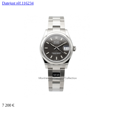
Datejust réf.116234
7 200 €