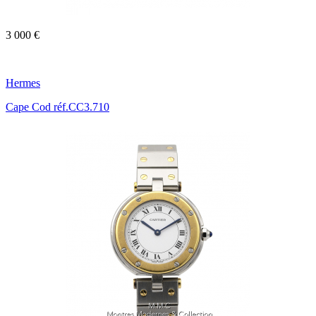
3 000 €
Hermes
Cape Cod réf.CC3.710