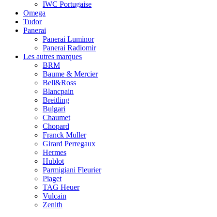
IWC Portugaise
Omega
Tudor
Panerai
Panerai Luminor
Panerai Radiomir
Les autres marques
BRM
Baume & Mercier
Bell&Ross
Blancpain
Breitling
Bulgari
Chaumet
Chopard
Franck Muller
Girard Perregaux
Hermes
Hublot
Parmigiani Fleurier
Piaget
TAG Heuer
Vulcain
Zenith