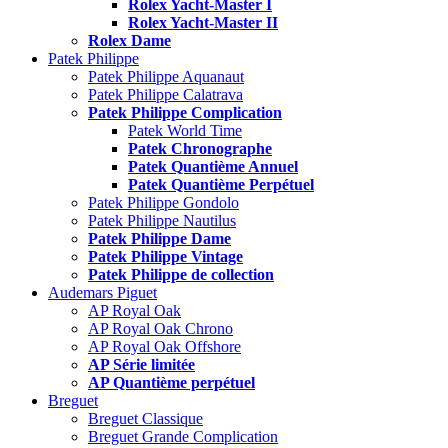
Rolex Yacht-Master I
Rolex Yacht-Master II
Rolex Dame
Patek Philippe
Patek Philippe Aquanaut
Patek Philippe Calatrava
Patek Philippe Complication
Patek World Time
Patek Chronographe
Patek Quantième Annuel
Patek Quantième Perpétuel
Patek Philippe Gondolo
Patek Philippe Nautilus
Patek Philippe Dame
Patek Philippe Vintage
Patek Philippe de collection
Audemars Piguet
AP Royal Oak
AP Royal Oak Chrono
AP Royal Oak Offshore
AP Série limitée
AP Quantième perpétuel
Breguet
Breguet Classique
Breguet Grande Complication