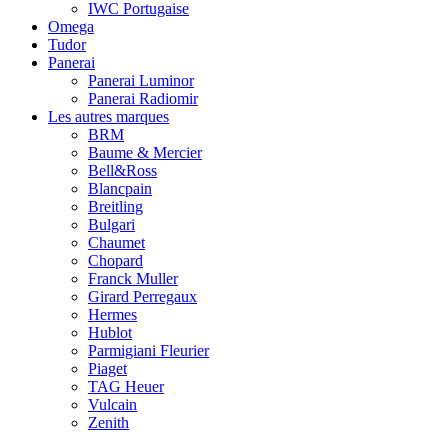
IWC Portugaise
Omega
Tudor
Panerai
Panerai Luminor
Panerai Radiomir
Les autres marques
BRM
Baume & Mercier
Bell&Ross
Blancpain
Breitling
Bulgari
Chaumet
Chopard
Franck Muller
Girard Perregaux
Hermes
Hublot
Parmigiani Fleurier
Piaget
TAG Heuer
Vulcain
Zenith