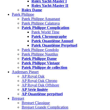
Rolex Yacht-Master I
Rolex Yacht-Master II
Rolex Dame
Patek Philippe
Patek Philippe Aquanaut
Patek Philippe Calatrava
Patek Philippe Complication
Patek World Time
Patek Chronographe
Patek Quantième Annuel
Patek Quantième Perpétuel
Patek Philippe Gondolo
Patek Philippe Nautilus
Patek Philippe Dame
Patek Philippe Vintage
Patek Philippe de collection
Audemars Piguet
AP Royal Oak
AP Royal Oak Chrono
AP Royal Oak Offshore
AP Série limitée
AP Quantième perpétuel
Breguet
Breguet Classique
Breguet Grande Complication