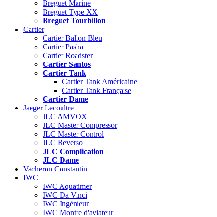
Breguet Marine
Breguet Type XX
Breguet Tourbillon
Cartier
Cartier Ballon Bleu
Cartier Pasha
Cartier Roadster
Cartier Santos
Cartier Tank
Cartier Tank Américaine
Cartier Tank Française
Cartier Dame
Jaeger Lecoultre
JLC AMVOX
JLC Master Compressor
JLC Master Control
JLC Reverso
JLC Complication
JLC Dame
Vacheron Constantin
IWC
IWC Aquatimer
IWC Da Vinci
IWC Ingénieur
IWC Montre d'aviateur