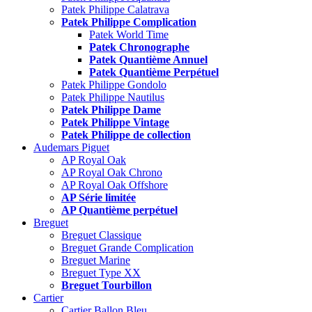
Patek Philippe Calatrava
Patek Philippe Complication
Patek World Time
Patek Chronographe
Patek Quantième Annuel
Patek Quantième Perpétuel
Patek Philippe Gondolo
Patek Philippe Nautilus
Patek Philippe Dame
Patek Philippe Vintage
Patek Philippe de collection
Audemars Piguet
AP Royal Oak
AP Royal Oak Chrono
AP Royal Oak Offshore
AP Série limitée
AP Quantième perpétuel
Breguet
Breguet Classique
Breguet Grande Complication
Breguet Marine
Breguet Type XX
Breguet Tourbillon
Cartier
Cartier Ballon Bleu