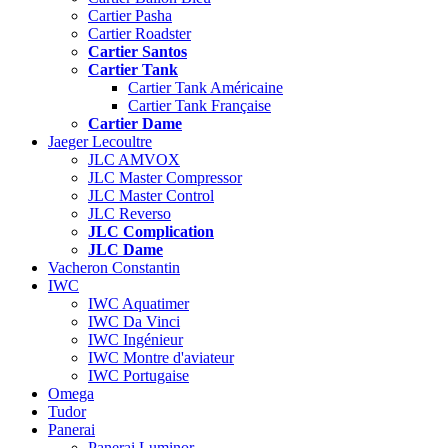
Cartier Pasha
Cartier Roadster
Cartier Santos
Cartier Tank
Cartier Tank Américaine
Cartier Tank Française
Cartier Dame
Jaeger Lecoultre
JLC AMVOX
JLC Master Compressor
JLC Master Control
JLC Reverso
JLC Complication
JLC Dame
Vacheron Constantin
IWC
IWC Aquatimer
IWC Da Vinci
IWC Ingénieur
IWC Montre d'aviateur
IWC Portugaise
Omega
Tudor
Panerai
Panerai Luminor