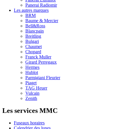
Panerai Radiomir
Les autres marques
BRM
Baume & Mercier
Bell&Ross
Blancpain
Breitling
Bulgari
Chaumet
Chopard
Franck Muller
Girard Perregaux
Hermes
Hublot
Parmigiani Fleurier
Piaget
TAG Heuer
Vulcain
Zenith
Les services MMC
Fuseaux horaires
Calendrier des lunes