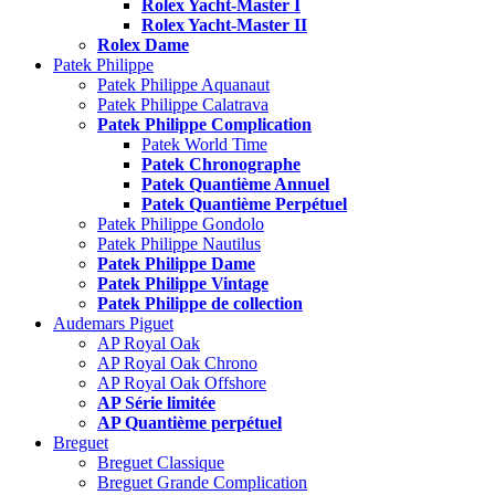
Rolex Yacht-Master I
Rolex Yacht-Master II
Rolex Dame
Patek Philippe
Patek Philippe Aquanaut
Patek Philippe Calatrava
Patek Philippe Complication
Patek World Time
Patek Chronographe
Patek Quantième Annuel
Patek Quantième Perpétuel
Patek Philippe Gondolo
Patek Philippe Nautilus
Patek Philippe Dame
Patek Philippe Vintage
Patek Philippe de collection
Audemars Piguet
AP Royal Oak
AP Royal Oak Chrono
AP Royal Oak Offshore
AP Série limitée
AP Quantième perpétuel
Breguet
Breguet Classique
Breguet Grande Complication