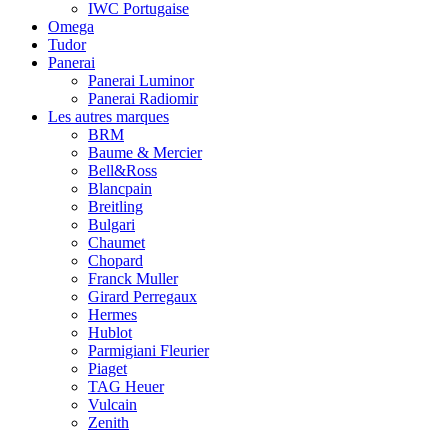
IWC Portugaise
Omega
Tudor
Panerai
Panerai Luminor
Panerai Radiomir
Les autres marques
BRM
Baume & Mercier
Bell&Ross
Blancpain
Breitling
Bulgari
Chaumet
Chopard
Franck Muller
Girard Perregaux
Hermes
Hublot
Parmigiani Fleurier
Piaget
TAG Heuer
Vulcain
Zenith