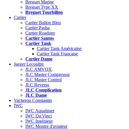
Breguet Marine
Breguet Type XX
Breguet Tourbillon
Cartier
Cartier Ballon Bleu
Cartier Pasha
Cartier Roadster
Cartier Santos
Cartier Tank
Cartier Tank Américaine
Cartier Tank Française
Cartier Dame
Jaeger Lecoultre
JLC AMVOX
JLC Master Compressor
JLC Master Control
JLC Reverso
JLC Complication
JLC Dame
Vacheron Constantin
IWC
IWC Aquatimer
IWC Da Vinci
IWC Ingénieur
IWC Montre d'aviateur