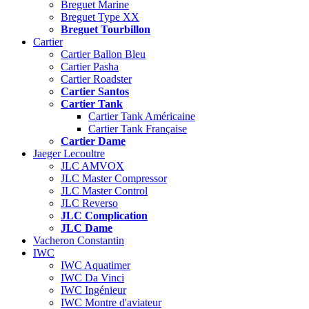
Breguet Marine
Breguet Type XX
Breguet Tourbillon
Cartier
Cartier Ballon Bleu
Cartier Pasha
Cartier Roadster
Cartier Santos
Cartier Tank
Cartier Tank Américaine
Cartier Tank Française
Cartier Dame
Jaeger Lecoultre
JLC AMVOX
JLC Master Compressor
JLC Master Control
JLC Reverso
JLC Complication
JLC Dame
Vacheron Constantin
IWC
IWC Aquatimer
IWC Da Vinci
IWC Ingénieur
IWC Montre d'aviateur