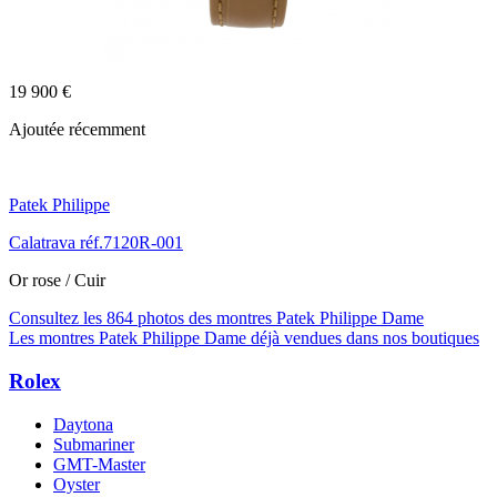
19 900 €
Ajoutée récemment
Patek Philippe
Calatrava réf.7120R-001
Or rose / Cuir
Consultez les 864 photos des montres Patek Philippe Dame
Les montres Patek Philippe Dame déjà vendues dans nos boutiques
Rolex
Daytona
Submariner
GMT-Master
Oyster