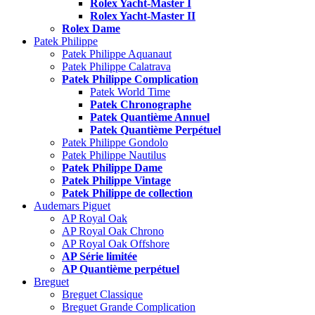
Rolex Yacht-Master I
Rolex Yacht-Master II
Rolex Dame
Patek Philippe
Patek Philippe Aquanaut
Patek Philippe Calatrava
Patek Philippe Complication
Patek World Time
Patek Chronographe
Patek Quantième Annuel
Patek Quantième Perpétuel
Patek Philippe Gondolo
Patek Philippe Nautilus
Patek Philippe Dame
Patek Philippe Vintage
Patek Philippe de collection
Audemars Piguet
AP Royal Oak
AP Royal Oak Chrono
AP Royal Oak Offshore
AP Série limitée
AP Quantième perpétuel
Breguet
Breguet Classique
Breguet Grande Complication