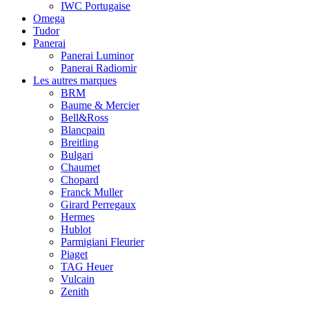
IWC Portugaise
Omega
Tudor
Panerai
Panerai Luminor
Panerai Radiomir
Les autres marques
BRM
Baume & Mercier
Bell&Ross
Blancpain
Breitling
Bulgari
Chaumet
Chopard
Franck Muller
Girard Perregaux
Hermes
Hublot
Parmigiani Fleurier
Piaget
TAG Heuer
Vulcain
Zenith