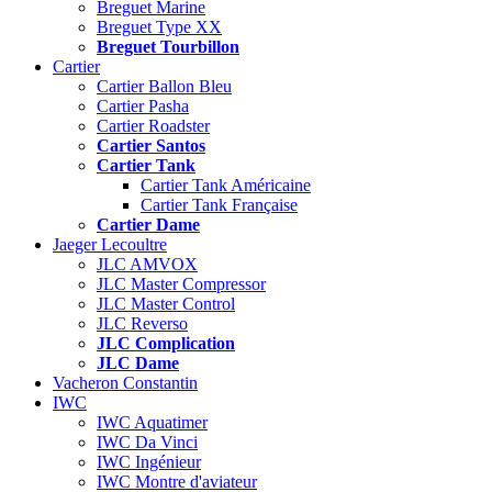
Breguet Marine
Breguet Type XX
Breguet Tourbillon
Cartier
Cartier Ballon Bleu
Cartier Pasha
Cartier Roadster
Cartier Santos
Cartier Tank
Cartier Tank Américaine
Cartier Tank Française
Cartier Dame
Jaeger Lecoultre
JLC AMVOX
JLC Master Compressor
JLC Master Control
JLC Reverso
JLC Complication
JLC Dame
Vacheron Constantin
IWC
IWC Aquatimer
IWC Da Vinci
IWC Ingénieur
IWC Montre d'aviateur