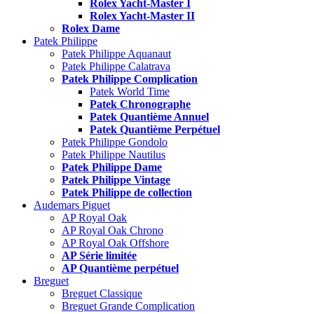
Rolex Yacht-Master I
Rolex Yacht-Master II
Rolex Dame
Patek Philippe
Patek Philippe Aquanaut
Patek Philippe Calatrava
Patek Philippe Complication
Patek World Time
Patek Chronographe
Patek Quantième Annuel
Patek Quantième Perpétuel
Patek Philippe Gondolo
Patek Philippe Nautilus
Patek Philippe Dame
Patek Philippe Vintage
Patek Philippe de collection
Audemars Piguet
AP Royal Oak
AP Royal Oak Chrono
AP Royal Oak Offshore
AP Série limitée
AP Quantième perpétuel
Breguet
Breguet Classique
Breguet Grande Complication