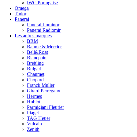
IWC Portugaise
Omega
Tudor
Panerai
Panerai Luminor
Panerai Radiomir
Les autres marques
BRM
Baume & Mercier
Bell&Ross
Blancpain
Breitling
Bulgari
Chaumet
Chopard
Franck Muller
Girard Perregaux
Hermes
Hublot
Parmigiani Fleurier
Piaget
TAG Heuer
Vulcain
Zenith