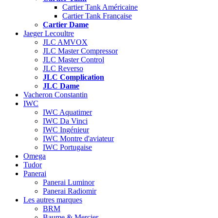
Cartier Tank Américaine
Cartier Tank Française
Cartier Dame
Jaeger Lecoultre
JLC AMVOX
JLC Master Compressor
JLC Master Control
JLC Reverso
JLC Complication
JLC Dame
Vacheron Constantin
IWC
IWC Aquatimer
IWC Da Vinci
IWC Ingénieur
IWC Montre d'aviateur
IWC Portugaise
Omega
Tudor
Panerai
Panerai Luminor
Panerai Radiomir
Les autres marques
BRM
Baume & Mercier