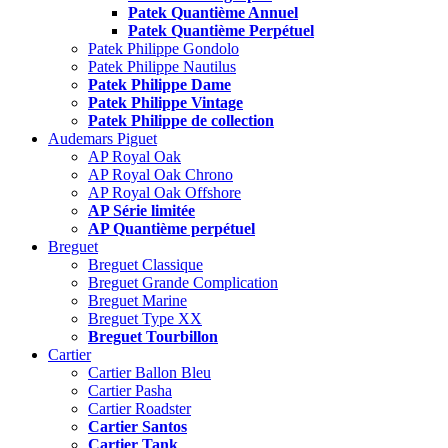
Patek Quantième Annuel
Patek Quantième Perpétuel
Patek Philippe Gondolo
Patek Philippe Nautilus
Patek Philippe Dame
Patek Philippe Vintage
Patek Philippe de collection
Audemars Piguet
AP Royal Oak
AP Royal Oak Chrono
AP Royal Oak Offshore
AP Série limitée
AP Quantième perpétuel
Breguet
Breguet Classique
Breguet Grande Complication
Breguet Marine
Breguet Type XX
Breguet Tourbillon
Cartier
Cartier Ballon Bleu
Cartier Pasha
Cartier Roadster
Cartier Santos
Cartier Tank