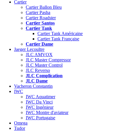
Cartier
Cartier Ballon Bleu
Cartier Pasha
Cartier Roadster
Cartier Santos
Cartier Tank
Cartier Tank Américaine
Cartier Tank Française
Cartier Dame
Jaeger Lecoultre
JLC AMVOX
JLC Master Compressor
JLC Master Control
JLC Reverso
JLC Complication
JLC Dame
Vacheron Constantin
IWC
IWC Aquatimer
IWC Da Vinci
IWC Ingénieur
IWC Montre d'aviateur
IWC Portugaise
Omega
Tudor