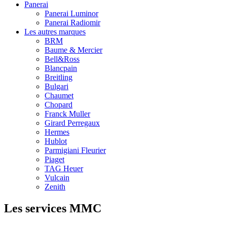
Panerai
Panerai Luminor
Panerai Radiomir
Les autres marques
BRM
Baume & Mercier
Bell&Ross
Blancpain
Breitling
Bulgari
Chaumet
Chopard
Franck Muller
Girard Perregaux
Hermes
Hublot
Parmigiani Fleurier
Piaget
TAG Heuer
Vulcain
Zenith
Les services MMC