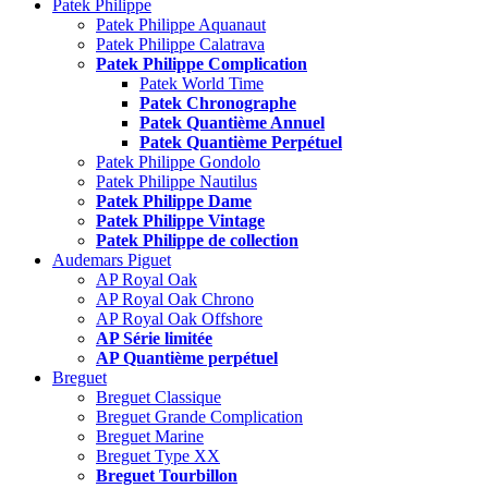
Patek Philippe
Patek Philippe Aquanaut
Patek Philippe Calatrava
Patek Philippe Complication
Patek World Time
Patek Chronographe
Patek Quantième Annuel
Patek Quantième Perpétuel
Patek Philippe Gondolo
Patek Philippe Nautilus
Patek Philippe Dame
Patek Philippe Vintage
Patek Philippe de collection
Audemars Piguet
AP Royal Oak
AP Royal Oak Chrono
AP Royal Oak Offshore
AP Série limitée
AP Quantième perpétuel
Breguet
Breguet Classique
Breguet Grande Complication
Breguet Marine
Breguet Type XX
Breguet Tourbillon