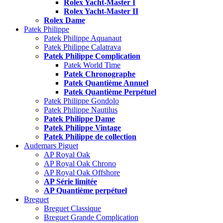
Rolex Yacht-Master I
Rolex Yacht-Master II
Rolex Dame
Patek Philippe
Patek Philippe Aquanaut
Patek Philippe Calatrava
Patek Philippe Complication
Patek World Time
Patek Chronographe
Patek Quantième Annuel
Patek Quantième Perpétuel
Patek Philippe Gondolo
Patek Philippe Nautilus
Patek Philippe Dame
Patek Philippe Vintage
Patek Philippe de collection
Audemars Piguet
AP Royal Oak
AP Royal Oak Chrono
AP Royal Oak Offshore
AP Série limitée
AP Quantième perpétuel
Breguet
Breguet Classique
Breguet Grande Complication