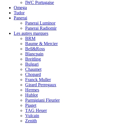
IWC Portugaise
Omega
Tudor
Panerai
Panerai Luminor
Panerai Radiomir
Les autres marques
BRM
Baume & Mercier
Bell&Ross
Blancpain
Breitling
Bulgari
Chaumet
Chopard
Franck Muller
Girard Perregaux
Hermes
Hublot
Parmigiani Fleurier
Piaget
TAG Heuer
Vulcain
Zenith