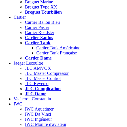
Breguet Marine
Breguet Type XX
Breguet Tourbillon
Cartier
Cartier Ballon Bleu
Cartier Pasha
Cartier Roadster
Cartier Santos
Cartier Tank
Cartier Tank Américaine
Cartier Tank Française
Cartier Dame
Jaeger Lecoultre
JLC AMVOX
JLC Master Compressor
JLC Master Control
JLC Reverso
JLC Complication
JLC Dame
Vacheron Constantin
IWC
IWC Aquatimer
IWC Da Vinci
IWC Ingénieur
IWC Montre d'aviateur