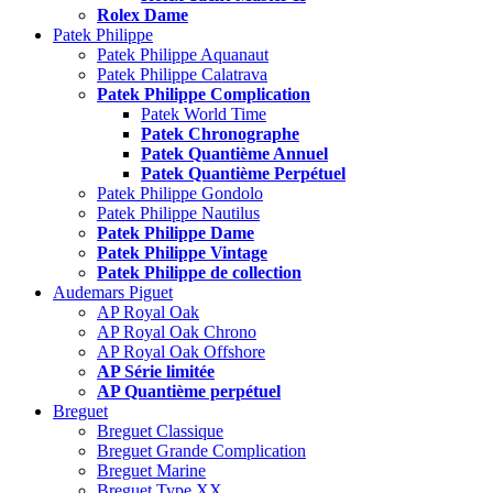
Rolex Dame
Patek Philippe
Patek Philippe Aquanaut
Patek Philippe Calatrava
Patek Philippe Complication
Patek World Time
Patek Chronographe
Patek Quantième Annuel
Patek Quantième Perpétuel
Patek Philippe Gondolo
Patek Philippe Nautilus
Patek Philippe Dame
Patek Philippe Vintage
Patek Philippe de collection
Audemars Piguet
AP Royal Oak
AP Royal Oak Chrono
AP Royal Oak Offshore
AP Série limitée
AP Quantième perpétuel
Breguet
Breguet Classique
Breguet Grande Complication
Breguet Marine
Breguet Type XX