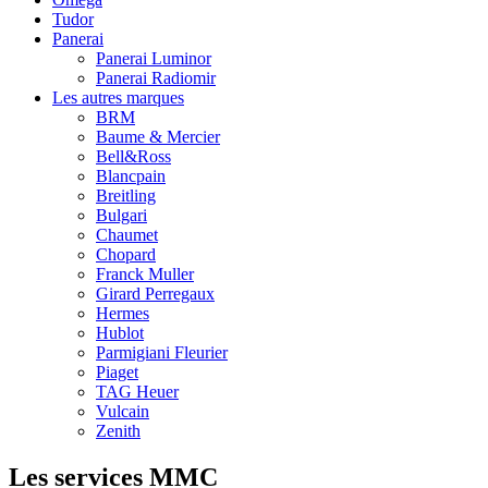
Tudor
Panerai
Panerai Luminor
Panerai Radiomir
Les autres marques
BRM
Baume & Mercier
Bell&Ross
Blancpain
Breitling
Bulgari
Chaumet
Chopard
Franck Muller
Girard Perregaux
Hermes
Hublot
Parmigiani Fleurier
Piaget
TAG Heuer
Vulcain
Zenith
Les services MMC