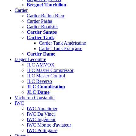
Breguet Tourbillon
Cartier
Cartier Ballon Bleu
Cartier Pasha
Cartier Roadster
Cartier Santos
Cartier Tank
Cartier Tank Américaine
Cartier Tank Française
Cartier Dame
Jaeger Lecoultre
JLC AMVOX
JLC Master Compressor
JLC Master Control
JLC Reverso
JLC Complication
JLC Dame
Vacheron Constantin
IWC
IWC Aquatimer
IWC Da Vinci
IWC Ingénieur
IWC Montre d'aviateur
IWC Portugaise
Omega