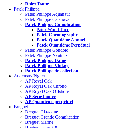
Rolex Dame
Patek Philippe
Patek Philippe Aquanaut
Patek Philippe Calatrava
Patek Philippe Complication
Patek World Time
Patek Chronographe
Patek Quantième Annuel
Patek Quantième Perpétuel
Patek Philippe Gondolo
Patek Philippe Nautilus
Patek Philippe Dame
Patek Philippe Vintage
Patek Philippe de collection
Audemars Piguet
AP Royal Oak
AP Royal Oak Chrono
AP Royal Oak Offshore
AP Série limitée
AP Quantième perpétuel
Breguet
Breguet Classique
Breguet Grande Complication
Breguet Marine
Breguet Type XX