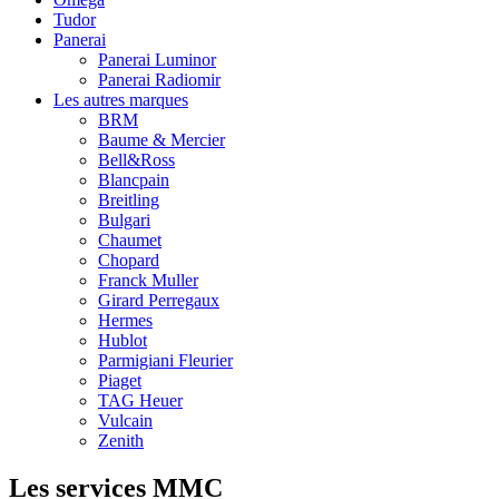
Tudor
Panerai
Panerai Luminor
Panerai Radiomir
Les autres marques
BRM
Baume & Mercier
Bell&Ross
Blancpain
Breitling
Bulgari
Chaumet
Chopard
Franck Muller
Girard Perregaux
Hermes
Hublot
Parmigiani Fleurier
Piaget
TAG Heuer
Vulcain
Zenith
Les services MMC