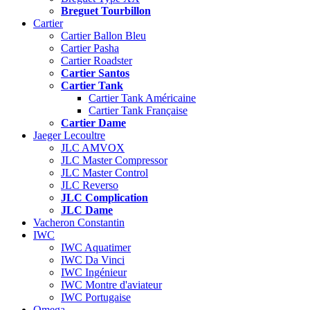
Breguet Tourbillon
Cartier
Cartier Ballon Bleu
Cartier Pasha
Cartier Roadster
Cartier Santos
Cartier Tank
Cartier Tank Américaine
Cartier Tank Française
Cartier Dame
Jaeger Lecoultre
JLC AMVOX
JLC Master Compressor
JLC Master Control
JLC Reverso
JLC Complication
JLC Dame
Vacheron Constantin
IWC
IWC Aquatimer
IWC Da Vinci
IWC Ingénieur
IWC Montre d'aviateur
IWC Portugaise
Omega