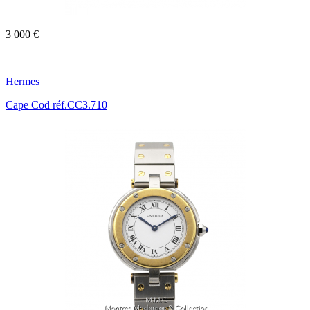
3 000 €
Hermes
Cape Cod réf.CC3.710