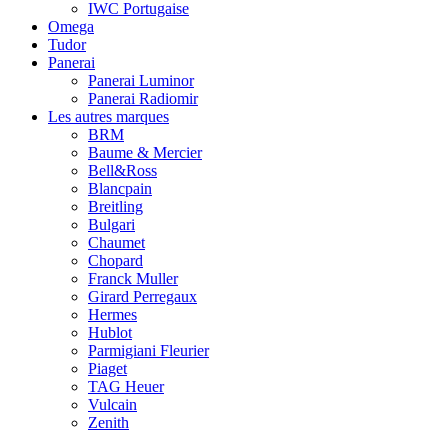
IWC Portugaise
Omega
Tudor
Panerai
Panerai Luminor
Panerai Radiomir
Les autres marques
BRM
Baume & Mercier
Bell&Ross
Blancpain
Breitling
Bulgari
Chaumet
Chopard
Franck Muller
Girard Perregaux
Hermes
Hublot
Parmigiani Fleurier
Piaget
TAG Heuer
Vulcain
Zenith