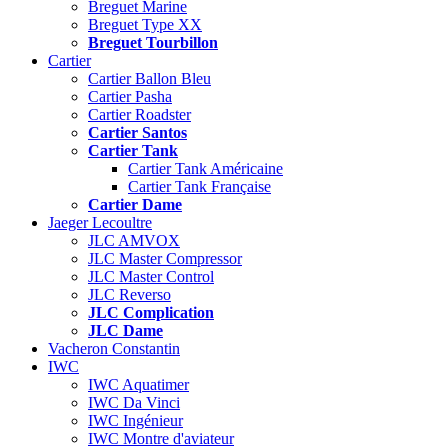
Breguet Marine
Breguet Type XX
Breguet Tourbillon
Cartier
Cartier Ballon Bleu
Cartier Pasha
Cartier Roadster
Cartier Santos
Cartier Tank
Cartier Tank Américaine
Cartier Tank Française
Cartier Dame
Jaeger Lecoultre
JLC AMVOX
JLC Master Compressor
JLC Master Control
JLC Reverso
JLC Complication
JLC Dame
Vacheron Constantin
IWC
IWC Aquatimer
IWC Da Vinci
IWC Ingénieur
IWC Montre d'aviateur