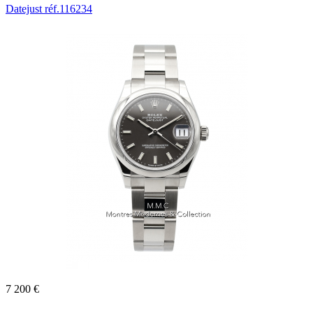
Datejust réf.116234
7 200 €