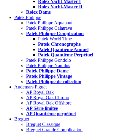
Rolex Yacht-Master I
Rolex Yacht-Master II
Rolex Dame
Patek Philippe
Patek Philippe Aquanaut
Patek Philippe Calatrava
Patek Philippe Complication
Patek World Time
Patek Chronographe
Patek Quantième Annuel
Patek Quantième Perpétuel
Patek Philippe Gondolo
Patek Philippe Nautilus
Patek Philippe Dame
Patek Philippe Vintage
Patek Philippe de collection
Audemars Piguet
AP Royal Oak
AP Royal Oak Chrono
AP Royal Oak Offshore
AP Série limitée
AP Quantième perpétuel
Breguet
Breguet Classique
Breguet Grande Complication