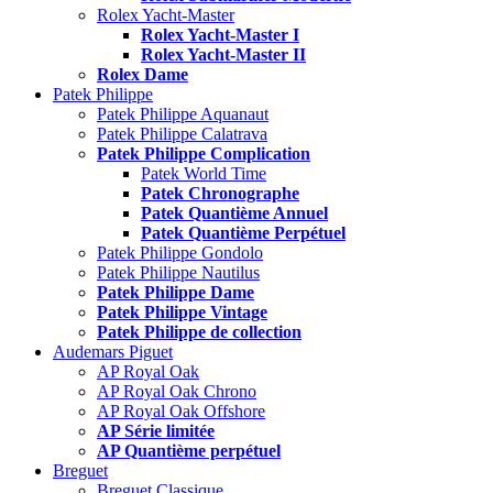
Rolex Yacht-Master
Rolex Yacht-Master I
Rolex Yacht-Master II
Rolex Dame
Patek Philippe
Patek Philippe Aquanaut
Patek Philippe Calatrava
Patek Philippe Complication
Patek World Time
Patek Chronographe
Patek Quantième Annuel
Patek Quantième Perpétuel
Patek Philippe Gondolo
Patek Philippe Nautilus
Patek Philippe Dame
Patek Philippe Vintage
Patek Philippe de collection
Audemars Piguet
AP Royal Oak
AP Royal Oak Chrono
AP Royal Oak Offshore
AP Série limitée
AP Quantième perpétuel
Breguet
Breguet Classique