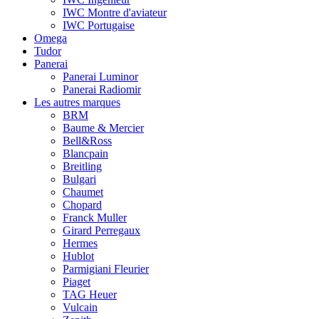
IWC Montre d'aviateur
IWC Portugaise
Omega
Tudor
Panerai
Panerai Luminor
Panerai Radiomir
Les autres marques
BRM
Baume & Mercier
Bell&Ross
Blancpain
Breitling
Bulgari
Chaumet
Chopard
Franck Muller
Girard Perregaux
Hermes
Hublot
Parmigiani Fleurier
Piaget
TAG Heuer
Vulcain