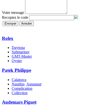
Votre message
Recopiez le code
Envoyer
Annuler
Rolex
Daytona
Submariner
GMT-Master
Oyster
Patek Philippe
Calatrava
Nautilus
Aquanaut
Complication
Collection
Audemars Piguet