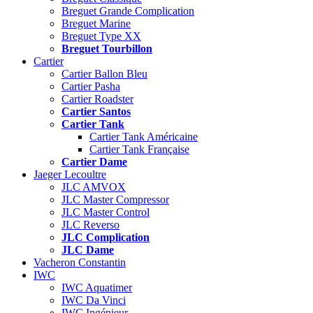
Breguet Grande Complication
Breguet Marine
Breguet Type XX
Breguet Tourbillon
Cartier
Cartier Ballon Bleu
Cartier Pasha
Cartier Roadster
Cartier Santos
Cartier Tank
Cartier Tank Américaine
Cartier Tank Française
Cartier Dame
Jaeger Lecoultre
JLC AMVOX
JLC Master Compressor
JLC Master Control
JLC Reverso
JLC Complication
JLC Dame
Vacheron Constantin
IWC
IWC Aquatimer
IWC Da Vinci
IWC Ingénieur