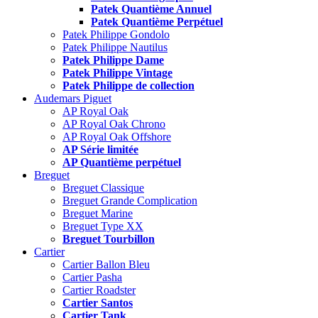
Patek Quantième Annuel
Patek Quantième Perpétuel
Patek Philippe Gondolo
Patek Philippe Nautilus
Patek Philippe Dame
Patek Philippe Vintage
Patek Philippe de collection
Audemars Piguet
AP Royal Oak
AP Royal Oak Chrono
AP Royal Oak Offshore
AP Série limitée
AP Quantième perpétuel
Breguet
Breguet Classique
Breguet Grande Complication
Breguet Marine
Breguet Type XX
Breguet Tourbillon
Cartier
Cartier Ballon Bleu
Cartier Pasha
Cartier Roadster
Cartier Santos
Cartier Tank