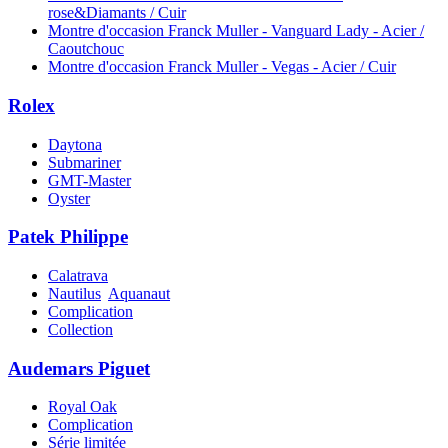
rose&Diamants / Cuir
Montre d'occasion Franck Muller - Vanguard Lady - Acier /
Caoutchouc
Montre d'occasion Franck Muller - Vegas - Acier / Cuir
Rolex
Daytona
Submariner
GMT-Master
Oyster
Patek Philippe
Calatrava
Nautilus
Aquanaut
Complication
Collection
Audemars Piguet
Royal Oak
Complication
Série limitée