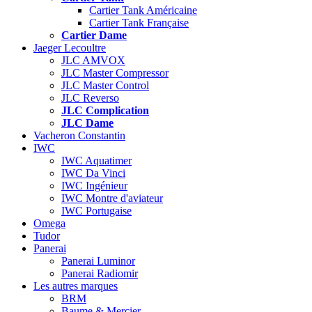
Cartier Tank Américaine
Cartier Tank Française
Cartier Dame
Jaeger Lecoultre
JLC AMVOX
JLC Master Compressor
JLC Master Control
JLC Reverso
JLC Complication
JLC Dame
Vacheron Constantin
IWC
IWC Aquatimer
IWC Da Vinci
IWC Ingénieur
IWC Montre d'aviateur
IWC Portugaise
Omega
Tudor
Panerai
Panerai Luminor
Panerai Radiomir
Les autres marques
BRM
Baume & Mercier