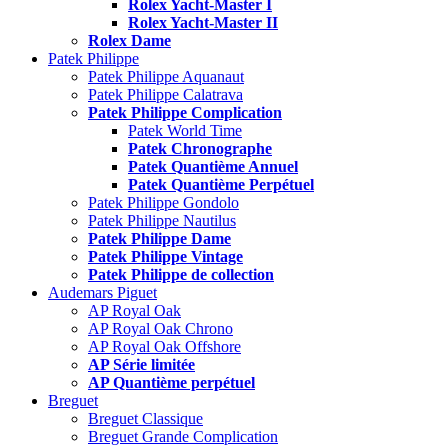
Rolex Yacht-Master I
Rolex Yacht-Master II
Rolex Dame
Patek Philippe
Patek Philippe Aquanaut
Patek Philippe Calatrava
Patek Philippe Complication
Patek World Time
Patek Chronographe
Patek Quantième Annuel
Patek Quantième Perpétuel
Patek Philippe Gondolo
Patek Philippe Nautilus
Patek Philippe Dame
Patek Philippe Vintage
Patek Philippe de collection
Audemars Piguet
AP Royal Oak
AP Royal Oak Chrono
AP Royal Oak Offshore
AP Série limitée
AP Quantième perpétuel
Breguet
Breguet Classique
Breguet Grande Complication