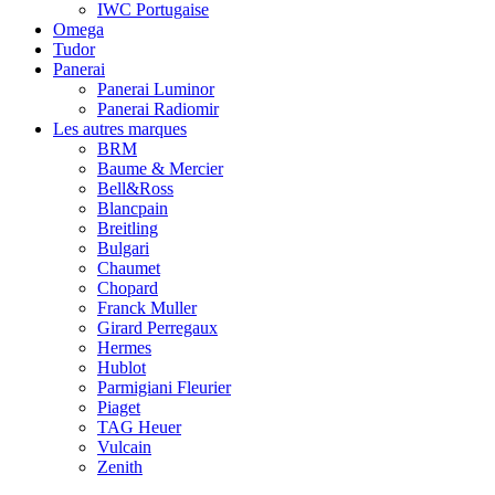
IWC Portugaise
Omega
Tudor
Panerai
Panerai Luminor
Panerai Radiomir
Les autres marques
BRM
Baume & Mercier
Bell&Ross
Blancpain
Breitling
Bulgari
Chaumet
Chopard
Franck Muller
Girard Perregaux
Hermes
Hublot
Parmigiani Fleurier
Piaget
TAG Heuer
Vulcain
Zenith