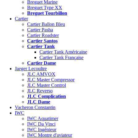
Breguet Marine
Breguet Type XX
Breguet Tourbillon
Cartier
Cartier Ballon Bleu
Cartier Pasha
Cartier Roadster
Cartier Santos
Cartier Tank
Cartier Tank Américaine
Cartier Tank Française
Cartier Dame
Jaeger Lecoultre
JLC AMVOX
JLC Master Compressor
JLC Master Control
JLC Reverso
JLC Complication
JLC Dame
Vacheron Constantin
IWC
IWC Aquatimer
IWC Da Vinci
IWC Ingénieur
IWC Montre d'aviateur